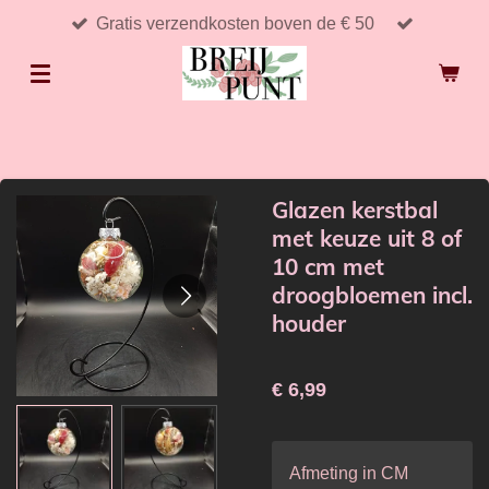
Gratis verzendkosten boven de € 50
Ga
direct
naar
de
hoofdinhoud
Glazen kerstbal
met keuze uit 8 of
10 cm met
droogbloemen incl.
houder
€ 6,99
Afmeting in CM