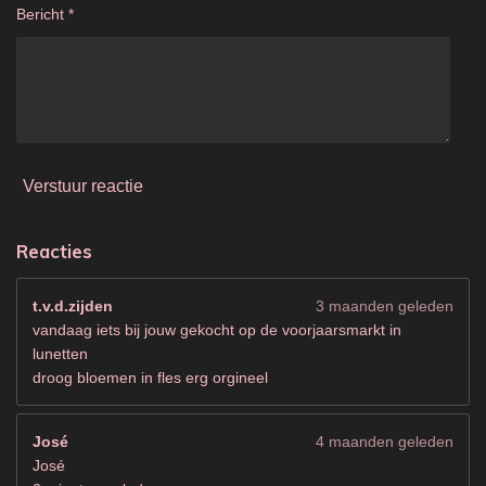
Bericht *
r
r
e
n
Verstuur reactie
Reacties
t.v.d.zijden
3 maanden geleden
vandaag iets bij jouw gekocht op de voorjaarsmarkt in
lunetten
droog bloemen in fles erg orgineel
José
4 maanden geleden
José