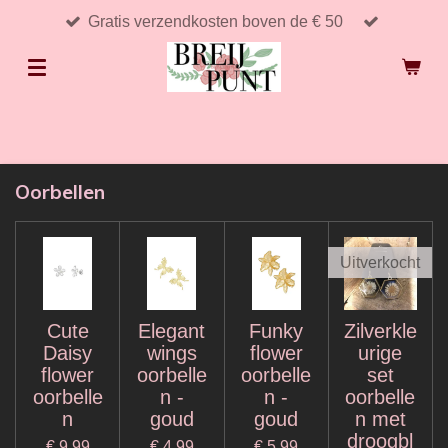
Gratis verzendkosten boven de € 50
Ga
direct
naar
de
hoofdinhoud
Oorbellen
Uitverkocht
Cute
Elegant
Funky
Zilverkle
Daisy
wings
flower
urige
flower
oorbelle
oorbelle
set
oorbelle
n -
n -
oorbelle
n
goud
goud
n met
droogbl
€ 9,99
€ 4,99
€ 5,99