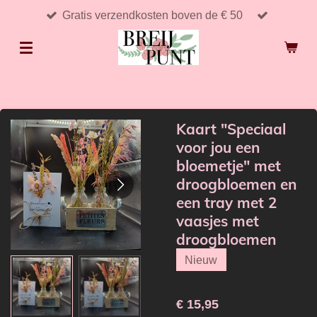
Gratis verzendkosten boven de € 50
Ga
direct
naar
de
hoofdinhoud
Kaart "Speciaal
voor jou een
bloemetje" met
droogbloemen en
een tray met 2
vaasjes met
droogbloemen
Nieuw
€ 15,95