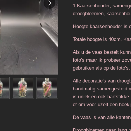
1 Kaarsenhouder, samenges
droogbloemen, kaarsenhou
Hoogte kaarsenhouder is 
Totale hoogte is 40cm. Ka
Als u de vaas bestelt kunn
foto's maar ik probeer zov
gebruiken als op de foto's.
Alle decoratie's van droo
handmatig samengesteld m
is uniek en ook hartstikke
of om voor uzelf een hoekj
De vaas is van alle kanten 
Droogbloemen gaan lang m