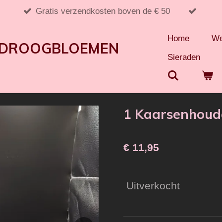
Gratis verzendkosten boven de € 50
Home
We
S DROOGBLOEMEN
Sieraden
1 Kaarsenhoud
€ 11,95
Uitverkocht